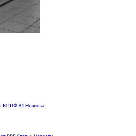
а
КППФ 84
Новинка