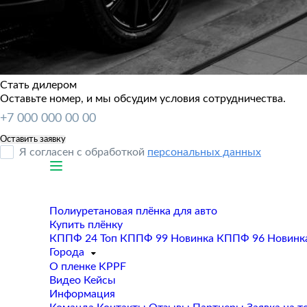
Стать дилером
Оставьте номер, и мы обсудим условия сотрудничества.
Я согласен с обработкой
персональных данных
Полиуретановая плёнка для авто
Купить плёнку
КППФ 24
Топ
КППФ 99
Новинка
КППФ 96
Новинк
Города
О пленке KPPF
Видео
Кейсы
Информация