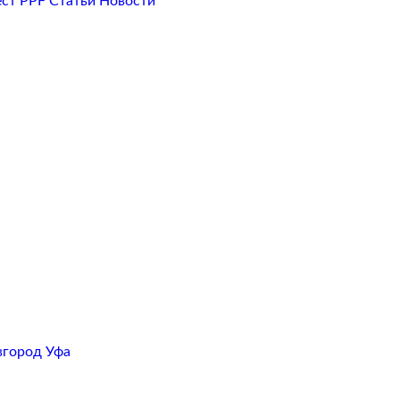
ест PPF
Статьи
Новости
вгород
Уфа