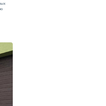
ных
ью