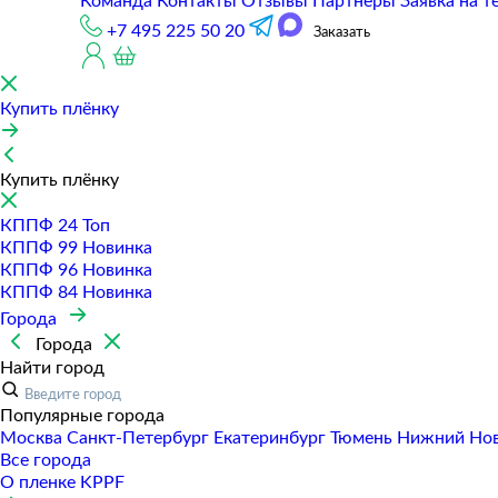
Команда
Контакты
Отзывы
Партнеры
Заявка на т
+7 495 225 50 20
Заказать
Купить плёнку
Купить плёнку
КППФ 24
Топ
КППФ 99
Новинка
КППФ 96
Новинка
КППФ 84
Новинка
Города
Города
Найти город
Популярные города
Москва
Санкт-Петербур
Екатеринбур
Тюмень
Нижний Но
Все города
О пленке KPPF