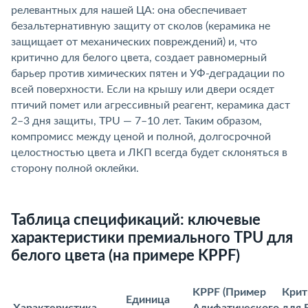
релевантных для нашей ЦА: она обеспечивает
езальтернативную защиту от сколов (керамика не
защищает от механических повреждений) и, что
критично для белого цвета, создает равномерный
арьер против химических пятен и УФ-деградации по
сей поверхности. Если на крышу или двери осядет
птичий помет или агрессивный реагент, керамика даст
2–3 дня защиты, TPU — 7–10 лет. Таким образом,
компромисс между ценой и полной, долгосрочной
целостностью цвета и ЛКП всегда будет склоняться
сторону полной оклейки.
Таблица спецификаций: ключевые
характеристики премиального TPU для
елого цвета (на примере KPPF)
KPPF (Пример
Крит
Единица
Характеристика
Алифатического
для 