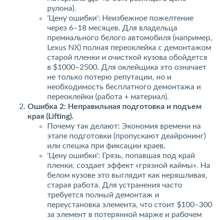
рулона).
'Цену ошибки': Неизбежное пожелтение
через 6–18 месяцев. Для владельца
премиального белого автомобиля (например,
Lexus NX) полная переоклейка с демонтажом
старой пленки и очисткой кузова обойдется
$1000–2500. Для оклейщика это означает
не только потерю репутации, но и
необходимость бесплатного демонтажа и
переоклейки (работа + материал).
Ошибка 2: Неправильная подготовка и подъем
края (Lifting).
Почему так делают: Экономия времени на
этапе подготовки (пропускают деайронинг)
или спешка при фиксации краев.
'Цену ошибки': Грязь, попавшая под край
пленки, создает эффект «грязной каймы». На
елом кузове это выглядит как неряшливая,
старая работа. Для устранения часто
требуется полный демонтаж и
переустановка элемента, что стоит $100–300
за элемент в потерянной марже и рабочем