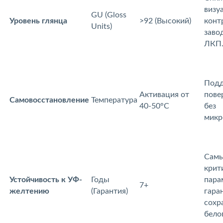
изу
GU (Gloss
Уровень глянца
>92 (Высокий)
конт
Units)
заво
ЛКП
Подд
Активация от
пове
Самовосстановление
Температура
40-50°C
ез
микр
Сам
крит
Устойчивость к УФ-
Годы
пара
7+
желтению
(Гарантия)
аран
сохр
елог