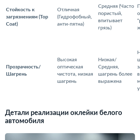
Средняя (Часто
Стойкость к
Отличная
пористый,
о
загрязнениям (Top
(Гидрофобный,
питывает
"
Coat)
анти-пятна)
рязь)
ж
Н
Высокая
Низкая/
ш
Прозрачность/
оптическая
Средняя,
з
Шагрень
чистота, низкая
шагрень более
шагрень
ыражена
у
Детали реализации оклейки белого
автомобиля