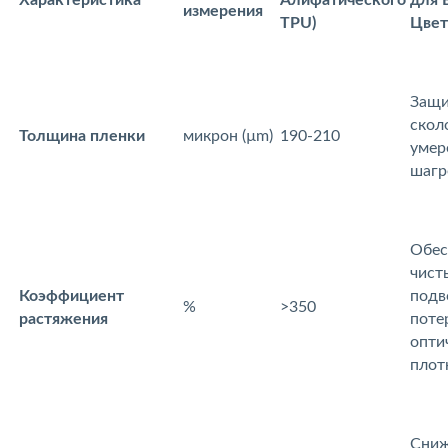
измерения
TPU)
Цвет
Защи
скол
Толщина пленки
микрон (µm)
190-210
умер
шагр
Обес
чист
Коэффициент
подв
%
>350
растяжения
поте
опти
плот
Сниж