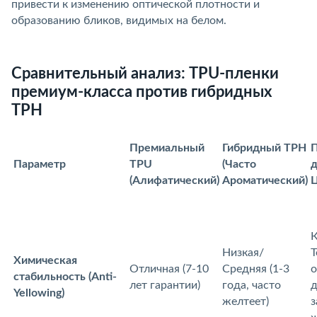
привести к изменению оптической плотности и
образованию бликов, видимых на белом.
Сравнительный анализ: TPU-пленки
премиум-класса против гибридных
TPH
Премиальный
Гибридный TPH
Параметр
TPU
(Часто
д
(Алифатический)
Ароматический)
К
Низкая/
Т
Химическая
Отличная (7-10
Средняя (1-3
о
стабильность (Anti-
лет гарантии)
ода, часто
д
Yellowing)
желтеет)
з