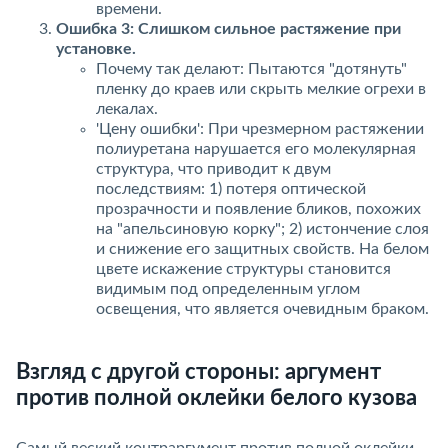
ремени.
Ошибка 3: Слишком сильное растяжение при
установке.
Почему так делают: Пытаются "дотянуть"
пленку до краев или скрыть мелкие огрехи
лекалах.
'Цену ошибки': При чрезмерном растяжении
полиуретана нарушается его молекулярная
структура, что приводит к двум
последствиям: 1) потеря оптической
прозрачности и появление бликов, похожих
на "апельсиновую корку"; 2) истончение слоя
и снижение его защитных свойств. На белом
цвете искажение структуры становится
идимым под определенным углом
освещения, что является очевидным браком.
Взгляд с другой стороны: аргумент
против полной оклейки белого кузова
Самый веский контраргумент против полной оклейки