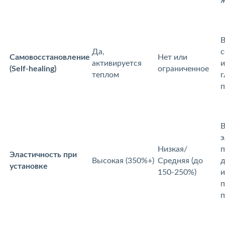
ж
В
Да,
с
Самовосстановление
Нет или
активируется
и
(Self-healing)
ограниченное
теплом
п
В
э
Низкая/
п
Эластичность при
Высокая (350%+)
Средняя (до
д
установке
150-250%)
и
п
п