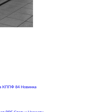
а
КППФ 84
Новинка