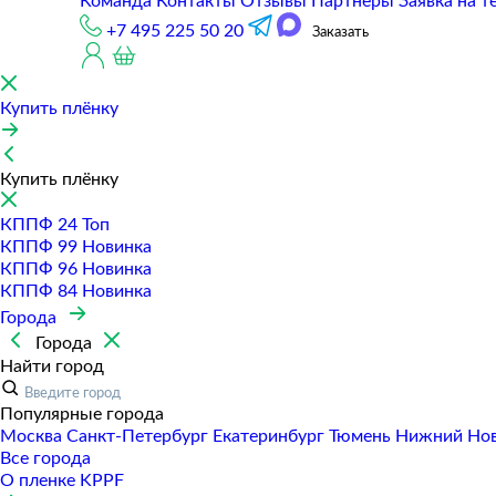
Команда
Контакты
Отзывы
Партнеры
Заявка на т
+7 495 225 50 20
Заказать
Купить плёнку
Купить плёнку
КППФ 24
Топ
КППФ 99
Новинка
КППФ 96
Новинка
КППФ 84
Новинка
Города
Города
Найти город
Популярные города
Москва
Санкт-Петербур
Екатеринбур
Тюмень
Нижний Но
Все города
О пленке KPPF