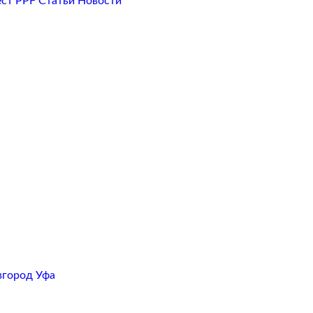
ест PPF
Статьи
Новости
вгород
Уфа