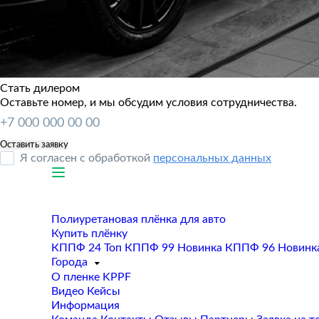
Стать дилером
Оставьте номер, и мы обсудим условия сотрудничества.
Я согласен с обработкой
персональных данных
Полиуретановая плёнка для авто
Купить плёнку
КППФ 24
Топ
КППФ 99
Новинка
КППФ 96
Новинк
Города
О пленке KPPF
Видео
Кейсы
Информация