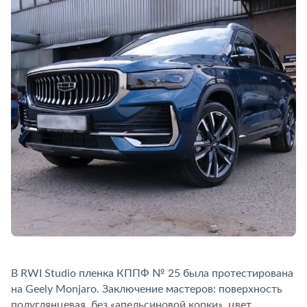
В RWI Studio пленка КППФ № 25 была протестирована
на Geely Monjaro. Заключение мастеров: поверхность
полуглянцевая, без «апельсиновой корки», цвет