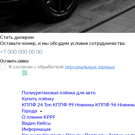
Стать дилером
Оставьте номер, и мы обсудим условия сотрудничества.
Я согласен с обработкой
персональных данных
Полиуретановая плёнка для авто
Купить плёнку
КППФ 24
Топ
КППФ 99
Новинка
КППФ 96
Новинк
Города
О пленке KPPF
Видео
Кейсы
Информация