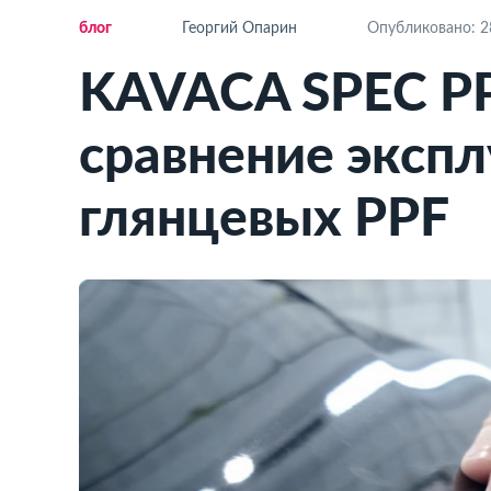
ло
Георгий Опарин
Опубликовано: 28
KAVACA SPEC PP
сравнение эксп
лянцевых PPF