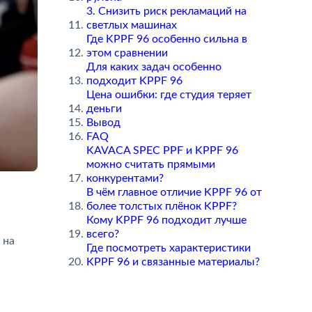
3. Снизить риск рекламаций на
светлых машинах
Где KPPF 96 особенно сильна
этом сравнении
Для каких задач особенно
подходит KPPF 96
Цена ошибки: где студия теряет
деньги
Вывод
FAQ
KAVACA SPEC PPF и KPPF 96
можно считать прямыми
конкурентами?
В чём главное отличие KPPF 96 от
олее толстых плёнок KPPF?
Кому KPPF 96 подходит лучше
сего?
 на
Где посмотреть характеристики
KPPF 96 и связанные материалы?