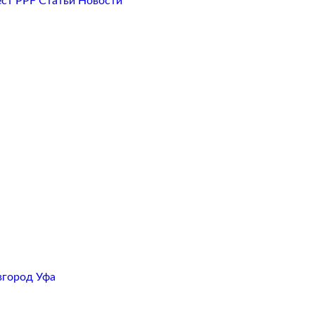
ест PPF
Статьи
Новости
вгород
Уфа