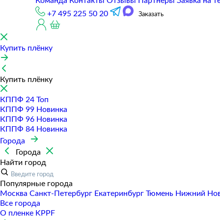
Команда
Контакты
Отзывы
Партнеры
Заявка на т
+7 495 225 50 20
Заказать
Купить плёнку
Купить плёнку
КППФ 24
Топ
КППФ 99
Новинка
КППФ 96
Новинка
КППФ 84
Новинка
Города
Города
Найти город
Популярные города
Москва
Санкт-Петербур
Екатеринбур
Тюмень
Нижний Но
Все города
О пленке KPPF