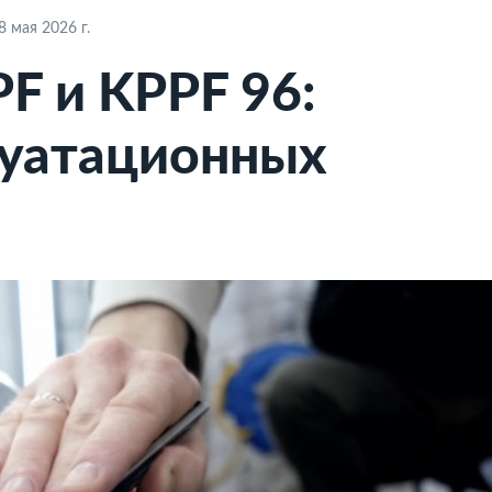
 мая 2026 г.
F и KPPF 96:
луатационных