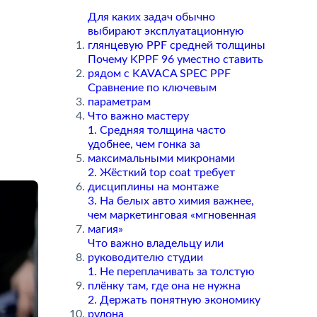
Для каких задач обычно
ыбирают эксплуатационную
лянцевую PPF средней толщины
Почему KPPF 96 уместно ставить
рядом с KAVACA SPEC PPF
Сравнение по ключевым
параметрам
Что важно мастеру
1. Средняя толщина часто
удобнее, чем гонка за
максимальными микронами
2. Жёсткий top coat требует
дисциплины на монтаже
3. На белых авто химия важнее,
чем маркетинговая «мгновенная
магия»
Что важно владельцу или
руководителю студии
1. Не переплачивать за толстую
плёнку там, где она не нужна
2. Держать понятную экономику
рулона