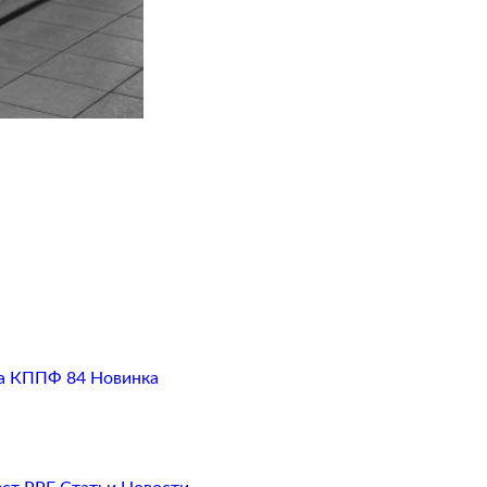
а
КППФ 84
Новинка