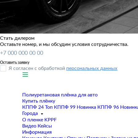
Стать дилером
Оставьте номер, и мы обсудим условия сотрудничества.
Я согласен с обработкой
персональных данных
Полиуретановая плёнка для авто
Купить плёнку
КППФ 24
Топ
КППФ 99
Новинка
КППФ 96
Новинк
Города
О пленке KPPF
Видео
Кейсы
Информация