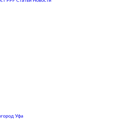
ест PPF
Статьи
Новости
вгород
Уфа