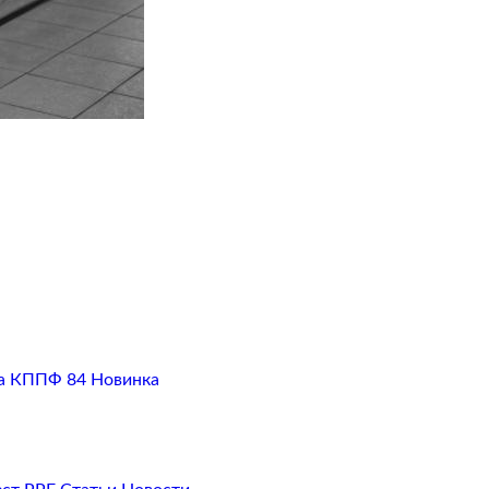
а
КППФ 84
Новинка