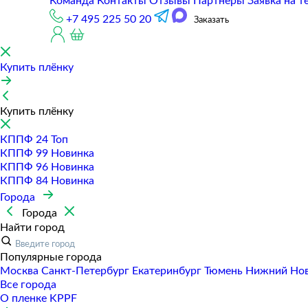
Команда
Контакты
Отзывы
Партнеры
Заявка на т
+7 495 225 50 20
Заказать
Купить плёнку
Купить плёнку
КППФ 24
Топ
КППФ 99
Новинка
КППФ 96
Новинка
КППФ 84
Новинка
Города
Города
Найти город
Популярные города
Москва
Санкт-Петербур
Екатеринбур
Тюмень
Нижний Но
Все города
О пленке KPPF