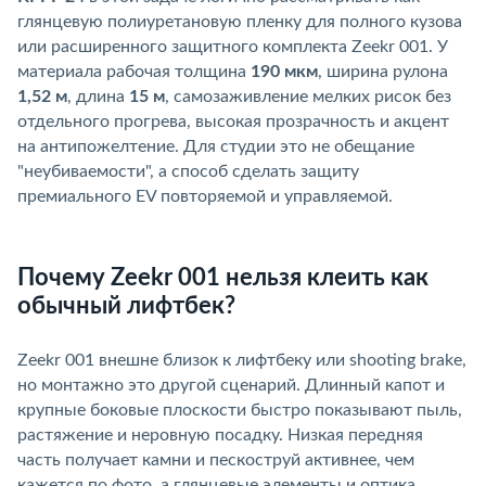
лянцевую полиуретановую пленку для полного кузова
или расширенного защитного комплекта Zeekr 001. У
материала рабочая толщина
190 мкм
, ширина рулона
1,52 м
, длина
15 м
, самозаживление мелких рисок без
отдельного прогрева, высокая прозрачность и акцент
на антипожелтение. Для студии это не обещание
"неубиваемости", а способ сделать защиту
премиального EV повторяемой и управляемой.
Почему Zeekr 001 нельзя клеить как
обычный лифтбек?
Zeekr 001 внешне близок к лифтбеку или shooting brake,
но монтажно это другой сценарий. Длинный капот и
крупные боковые плоскости быстро показывают пыль,
растяжение и неровную посадку. Низкая передняя
часть получает камни и пескоструй активнее, чем
кажется по фото, а глянцевые элементы и оптика