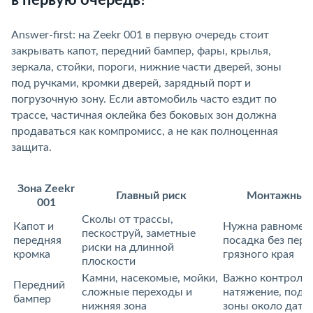
Answer-first: на Zeekr 001 в первую очередь стоит
закрывать капот, передний бампер, фары, крылья,
зеркала, стойки, пороги, нижние части дверей, зоны
под ручками, кромки дверей, зарядный порт и
погрузочную зону. Если автомобиль часто ездит по
трассе, частичная оклейка без боковых зон должна
продаваться как компромисс, а не как полноценная
защита.
Зона Zeekr
Главный риск
Монтажный
001
Сколы от трассы,
Капот и
Нужна равномер
пескоструй, заметные
передняя
посадка без пере
риски на длинной
кромка
рязного края
плоскости
Камни, насекомые, мойки,
Важно контроли
Передний
сложные переходы и
натяжение, подв
ампер
нижняя зона
зоны около дат