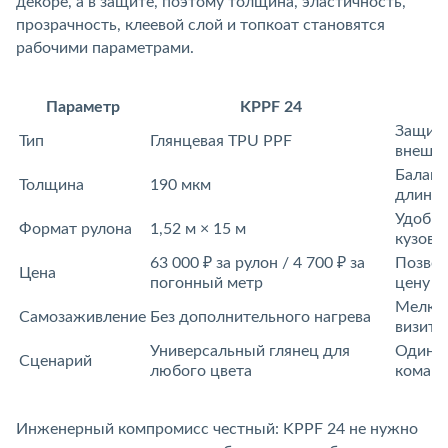
декоре, а в защите, поэтому толщина, эластичность,
прозрачность, клеевой слой и топкоат становятся
рабочими параметрами.
Параметр
KPPF 24
Защита
Тип
Глянцевая TPU PPF
нешне
Баланс
Толщина
190 мкм
длинны
Удобно
Формат рулона
1,52 м × 15 м
кузо
63 000 ₽ за рулон / 4 700 ₽ за
Позвол
Цена
погонный метр
цену п
Мелкие
Самозаживление
Без дополнительного нагрева
изита 
Универсальный глянец для
Один м
Сценарий
любого цвета
команд
Инженерный компромисс честный: KPPF 24 не нужно