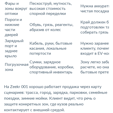
Фары и
Пескоструй, мутность,
Нужна аккуратная
зоны вокру
ысокая стоимость
чистая посадка 
оптики
спорной переделки
Пороги и
Край должен бы
нижние
Обувь, грязь, реагенты,
подготовлен так,
части
абразив от колес
собирать грязь п
дверей
Зарядный
Кабель, руки, бытовые
Нужно заранее о
порт и
касания, локальные
клиенту, почему 
заднее
потертости
ходит в EV-ком
крыло
Сумки, зарядное
Зону легко забыт
Погрузочная
оборудование, коробки,
расчете, но она 
зона
спортивный инвентарь
ытовые претенз
На Zeekr 001 хорошо работает продажа через карту
сценариев: трасса, город, зарядка, парковки, семейные
поездки, зимние мойки. Клиент видит, что речь о
защите конкретных зон, где кузов реально
контактирует с внешней средой.