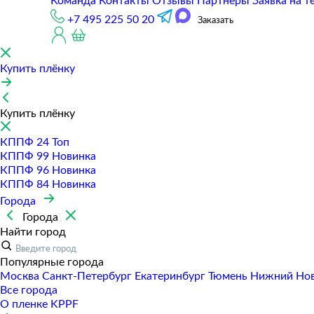
Команда
Контакты
Отзывы
Партнеры
Заявка на т
+7 495 225 50 20
Заказать
Купить плёнку
Купить плёнку
КППФ 24
Топ
КППФ 99
Новинка
КППФ 96
Новинка
КППФ 84
Новинка
Города
Города
Найти город
Популярные города
Москва
Санкт-Петербур
Екатеринбур
Тюмень
Нижний Но
Все города
О пленке KPPF