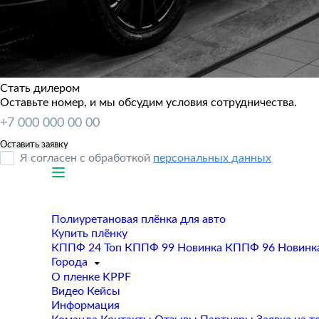
Стать дилером
Оставьте номер, и мы обсудим условия сотрудничества.
Я согласен с обработкой
персональных данных
Полиуретановая плёнка для авто
Купить плёнку
КППФ 24
Топ
КППФ 99
Новинка
КППФ 96
Новинк
Города
О пленке KPPF
Видео
Кейсы
Информация