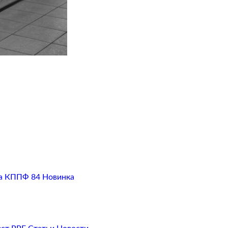
а
КППФ 84
Новинка