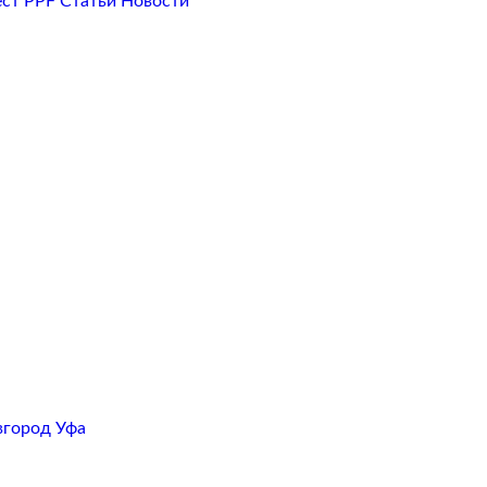
ест PPF
Статьи
Новости
вгород
Уфа