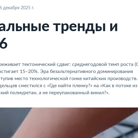
 декабря 2025 г.
бальные тренды и
6
еживает тектонический сдвиг: среднегодовой темп роста 
достигает 15–20%. Эра безальтернативного доминирования
ступив место технологической гонке китайских производств
льцев сместился с «Где найти пленку?» на «Как в потоке из
ий полиуретан, а не переупакованный винил?».