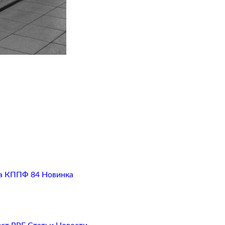
а
КППФ 84
Новинка