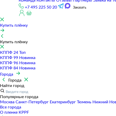
Команда
Контакты
Отзывы
Партнеры
Заявка на т
+7 495 225 50 20
Заказать
Купить плёнку
Купить плёнку
КППФ 24
Топ
КППФ 99
Новинка
КППФ 96
Новинка
КППФ 84
Новинка
Города
Города
Найти город
Популярные города
Москва
Санкт-Петербур
Екатеринбур
Тюмень
Нижний Но
Все города
О пленке KPPF