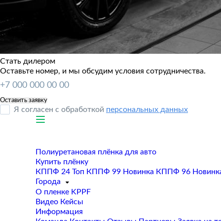
Стать дилером
Оставьте номер, и мы обсудим условия сотрудничества.
Я согласен с обработкой
персональных данных
Полиуретановая плёнка для авто
Купить плёнку
КППФ 24
Топ
КППФ 99
Новинка
КППФ 96
Новинк
Города
О пленке KPPF
Видео
Кейсы
Информация