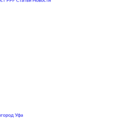
ест PPF
Статьи
Новости
вгород
Уфа