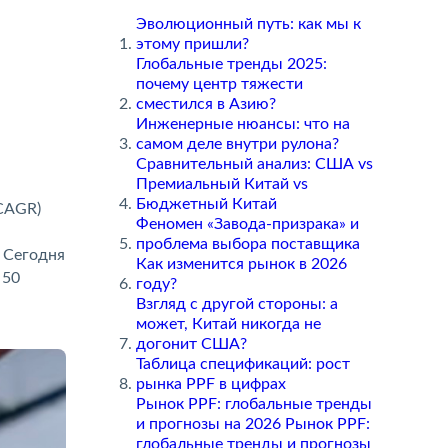
Эволюционный путь: как мы к
этому пришли?
Глобальные тренды 2025:
почему центр тяжести
сместился в Азию?
Инженерные нюансы: что на
самом деле внутри рулона?
Сравнительный анализ: США vs
Премиальный Китай vs
Бюджетный Китай
(CAGR)
Феномен «Завода-призрака» и
проблема выбора поставщика
. Сегодня
Как изменится рынок в 2026
 50
оду?
Взгляд с другой стороны: а
может, Китай никогда не
догонит США?
Таблица спецификаций: рост
рынка PPF в цифрах
Рынок PPF: глобальные тренды
и прогнозы на 2026 Рынок PPF:
лобальные тренды и прогнозы