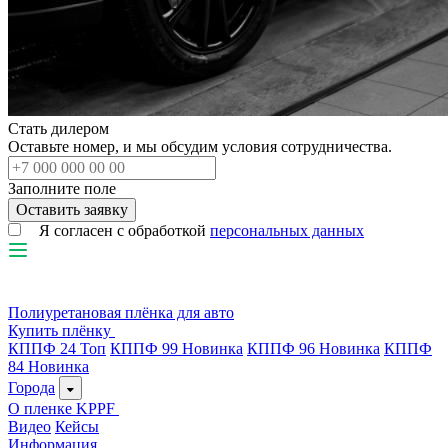
Стать дилером
Оставьте номер, и мы обсудим условия сотрудничества.
Заполните поле
Я согласен с обработкой
персональных данных
Полиуретановая плёнка для авто
Купить плёнку
КППФ 24
Топ
КППФ 99
Новинка
КППФ 96
Новинка
КППФ
84
Новинка
Города
О пленке KPPF
Видео
Кейсы
Информация