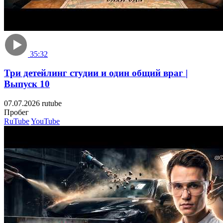
35:32
Три детейлинг студии и один общий враг |
Выпуск 10
07.07.2026
rutube
Пробе
RuTube
YouTube