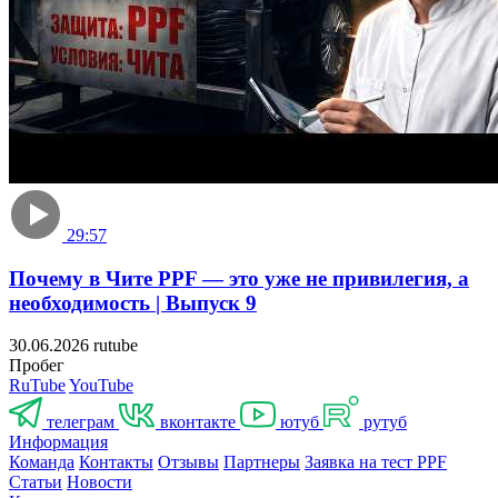
29:57
Почему в Чите PPF — это уже не привилегия, а
необходимость | Выпуск 9
30.06.2026
rutube
Пробе
RuTube
YouTube
телеграм
контакте
юту
руту
Информация
Команда
Контакты
Отзывы
Партнеры
Заявка на тест PPF
Статьи
Новости