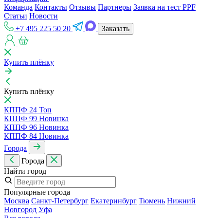
Команда
Контакты
Отзывы
Партнеры
Заявка на тест PPF
Статьи
Новости
+7 495 225 50 20
Заказать
Купить плёнку
Купить плёнку
КППФ 24
Топ
КППФ 99
Новинка
КППФ 96
Новинка
КППФ 84
Новинка
Города
Города
Найти город
Популярные города
Москва
Санкт-Петербур
Екатеринбур
Тюмень
Нижний
Новгород
Уфа