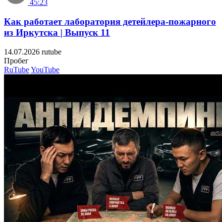
45:23
Как работает лаборатория детейлера-пожарного
из Иркутска | Выпуск 11
14.07.2026
rutube
Пробе
RuTube
YouTube