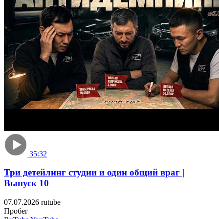
35:32
Три детейлинг студии и один общий враг |
Выпуск 10
07.07.2026
rutube
Пробе