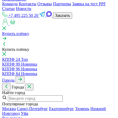
Команда
Контакты
Отзывы
Партнеры
Заявка на тест PPF
Статьи
Новости
+7 495 225 50 20
Заказать
Купить плёнку
Купить плёнку
КППФ 24
Топ
КППФ 99
Новинка
КППФ 96
Новинка
КППФ 84
Новинка
Города
Города
Найти город
Популярные города
Москва
Санкт-Петербур
Екатеринбур
Тюмень
Нижний
Новгород
Уфа