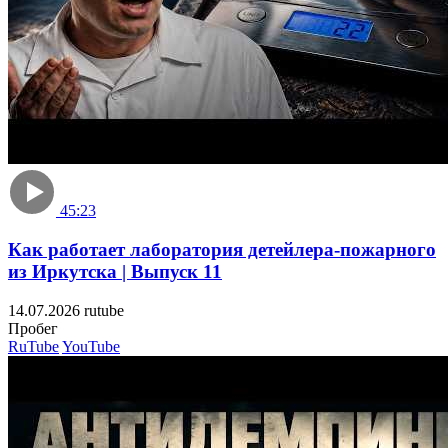
45:23
Как работает лаборатория детейлера-пожарного
из Иркутска | Выпуск 11
14.07.2026
rutube
Пробе
RuTube
YouTube