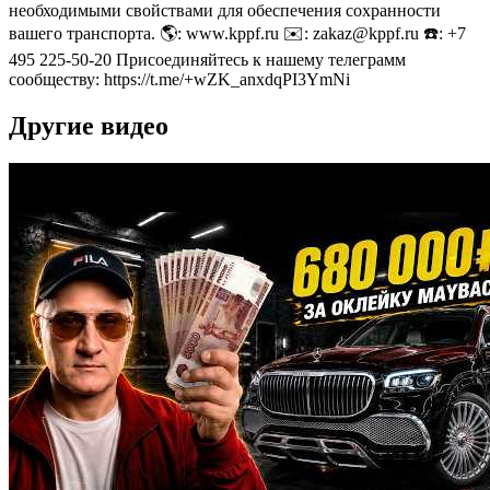
необходимыми свойствами для обеспечения сохранности
ашего транспорта. 🌎: www.kppf.ru ✉️: zakaz@kppf.ru ☎️: +7
495 225-50-20 Присоединяйтесь к нашему телеграмм
сообществу: https://t.me/+wZK_anxdqPI3YmNi
Другие видео