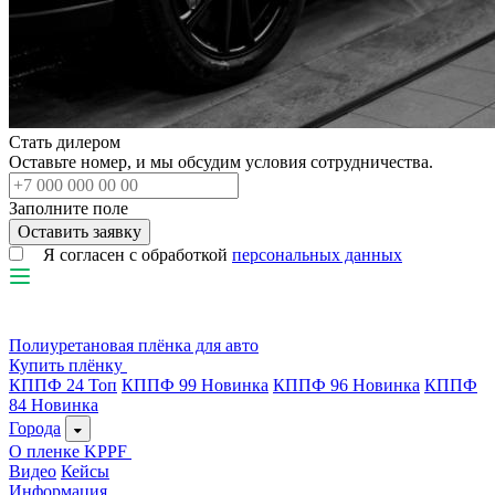
Стать дилером
Оставьте номер, и мы обсудим условия сотрудничества.
Заполните поле
Я согласен с обработкой
персональных данных
Полиуретановая плёнка для авто
Купить плёнку
КППФ 24
Топ
КППФ 99
Новинка
КППФ 96
Новинка
КППФ
84
Новинка
Города
О пленке KPPF
Видео
Кейсы
Информация