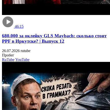
46:15
680.000 за оклейку GLS Maybach: сколько стоит
PPF в Иркутске? | Выпуск 12
26.07.2026
rutube
Пробе
RuTube
YouTube