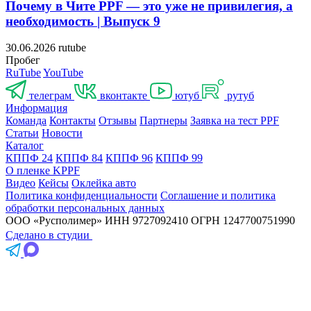
Почему в Чите PPF — это уже не привилегия, а
необходимость | Выпуск 9
30.06.2026
rutube
Пробе
RuTube
YouTube
телеграм
контакте
юту
руту
Информация
Команда
Контакты
Отзывы
Партнеры
Заявка на тест PPF
Статьи
Новости
Катало
КППФ 24
КППФ 84
КППФ 96
КППФ 99
О пленке KPPF
Видео
Кейсы
Оклейка авто
Политика конфиденциальности
Соглашение и политика
обработки персональных данных
ООО «Русполимер»
ИНН 9727092410
ОГРН 1247700751990
Сделано в студии