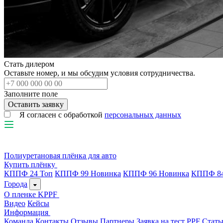
Стать дилером
Оставьте номер, и мы обсудим условия сотрудничества.
Заполните поле
Я согласен с обработкой
персональных данных
Полиуретановая плёнка для авто
Купить плёнку
КППФ 24
Топ
КППФ 99
Новинка
КППФ 96
Новинка
КППФ 8
Города
О пленке KPPF
Видео
Кейсы
Информация
Команда
Контакты
Отзывы
Партнеры
Заявка на тест PPF
Стать