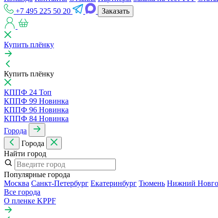
+7 495 225 50 20
Заказать
Купить плёнку
Купить плёнку
КППФ 24
Топ
КППФ 99
Новинка
КППФ 96
Новинка
КППФ 84
Новинка
Города
Города
Найти город
Популярные города
Москва
Санкт-Петербур
Екатеринбур
Тюмень
Нижний Новго
Все города
О пленке KPPF