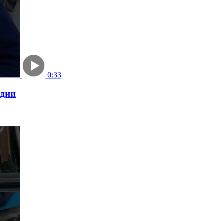
0:33
удии