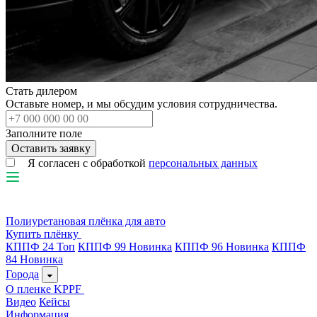
Стать дилером
Оставьте номер, и мы обсудим условия сотрудничества.
Заполните поле
Я согласен с обработкой
персональных данных
Полиуретановая плёнка для авто
Купить плёнку
КППФ 24
Топ
КППФ 99
Новинка
КППФ 96
Новинка
КППФ
84
Новинка
Города
О пленке KPPF
Видео
Кейсы
Информация