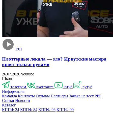
1:01
Плоттерные лекала — зло? Иркутские мастера
кроят только руками
26.07.2026
youtube
Школа
телеграм
контакте
юту
руту
Информация
Команда
Контакты
Отзывы
Партнеры
Заявка на тест PPF
Статьи
Новости
Катало
КППФ 24
КППФ 84
КППФ 96
КППФ 99