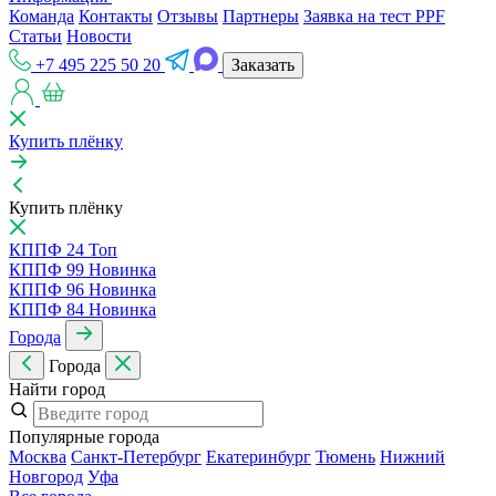
Команда
Контакты
Отзывы
Партнеры
Заявка на тест PPF
Статьи
Новости
+7 495 225 50 20
Заказать
Купить плёнку
Купить плёнку
КППФ 24
Топ
КППФ 99
Новинка
КППФ 96
Новинка
КППФ 84
Новинка
Города
Города
Найти город
Популярные города
Москва
Санкт-Петербур
Екатеринбур
Тюмень
Нижний
Новгород
Уфа