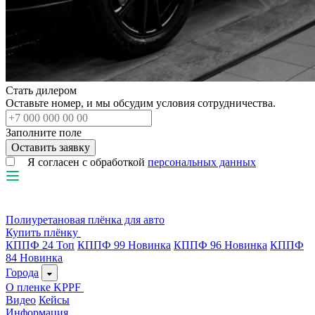
Стать дилером
Оставьте номер, и мы обсудим условия сотрудничества.
Заполните поле
Я согласен с обработкой
персональных данных
Полиуретановая плёнка для авто
Купить плёнку
КППФ 24
Топ
КППФ 99
Новинка
КППФ 96
Новинка
КППФ
84
Новинка
Города
О пленке KPPF
Видео
Кейсы
Информация