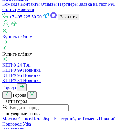
Команда
Контакты
Отзывы
Партнеры
Заявка на тест PPF
Статьи
Новости
+7 495 225 50 20
Заказать
Купить плёнку
Купить плёнку
КППФ 24
Топ
КППФ 99
Новинка
КППФ 96
Новинка
КППФ 84
Новинка
Города
Города
Найти город
Популярные города
Москва
Санкт-Петербур
Екатеринбур
Тюмень
Нижний
Новгород
Уфа