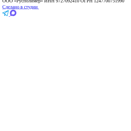
ООО «Русполимер»
ИНН 9727092410
ОГРН 1247700751990
Сделано в студии