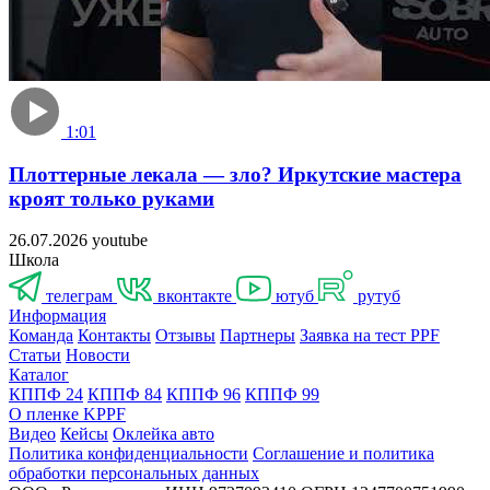
1:01
Плоттерные лекала — зло? Иркутские мастера
кроят только руками
26.07.2026
youtube
Школа
телеграм
контакте
юту
руту
Информация
Команда
Контакты
Отзывы
Партнеры
Заявка на тест PPF
Статьи
Новости
Катало
КППФ 24
КППФ 84
КППФ 96
КППФ 99
О пленке KPPF
Видео
Кейсы
Оклейка авто
Политика конфиденциальности
Соглашение и политика
обработки персональных данных