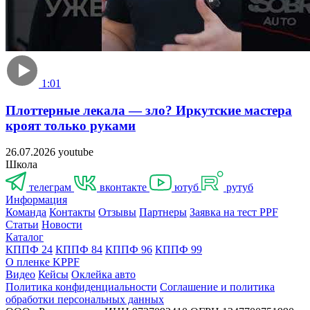
1:01
Плоттерные лекала — зло? Иркутские мастера
кроят только руками
26.07.2026
youtube
Школа
телеграм
контакте
юту
руту
Информация
Команда
Контакты
Отзывы
Партнеры
Заявка на тест PPF
Статьи
Новости
Катало
КППФ 24
КППФ 84
КППФ 96
КППФ 99
О пленке KPPF
Видео
Кейсы
Оклейка авто
Политика конфиденциальности
Соглашение и политика
обработки персональных данных