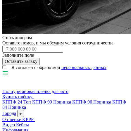
Стать дилером
Оставьте номер, и мы обсудим условия сотрудничества.
Заполните поле
Я согласен с обработкой
персональных данных
Полиуретановая плёнка для авто
Купить плёнку
КППФ 24
Топ
КППФ 99
Новинка
КППФ 96
Новинка
КППФ
84
Новинка
Города
О пленке KPPF
Видео
Кейсы
Информация