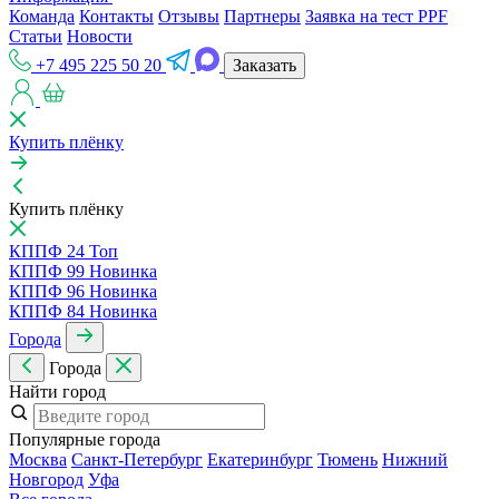
Команда
Контакты
Отзывы
Партнеры
Заявка на тест PPF
Статьи
Новости
+7 495 225 50 20
Заказать
Купить плёнку
Купить плёнку
КППФ 24
Топ
КППФ 99
Новинка
КППФ 96
Новинка
КППФ 84
Новинка
Города
Города
Найти город
Популярные города
Москва
Санкт-Петербур
Екатеринбур
Тюмень
Нижний
Новгород
Уфа