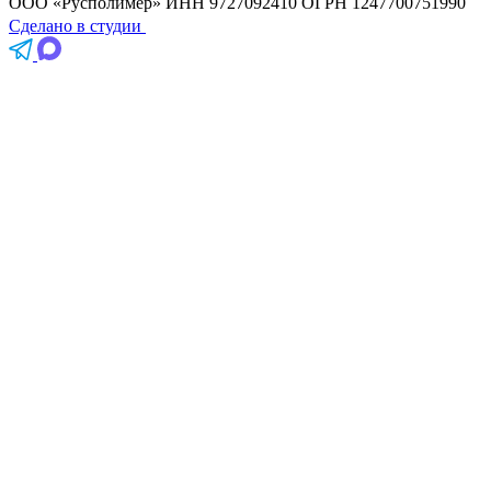
ООО «Русполимер»
ИНН 9727092410
ОГРН 1247700751990
Сделано в студии