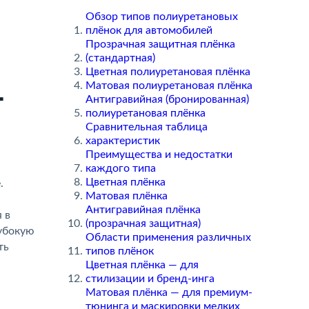
Обзор типов полиуретановых
плёнок для автомобилей
Прозрачная защитная плёнка
(стандартная)
Цветная полиуретановая плёнка
Матовая полиуретановая плёнка
—
Антигравийная (бронированная)
полиуретановая плёнка
Сравнительная таблица
характеристик
Преимущества и недостатки
каждого типа
Цветная плёнка
.
Матовая плёнка
Антигравийная плёнка
ся
(прозрачная защитная)
лубокую
Области применения различных
ть
типов плёнок
Цветная плёнка — для
стилизации и бренд-инга
Матовая плёнка — для премиум-
тюнинга и маскировки мелких