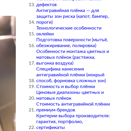
дефекто
Антигравийная плёнка — для
защиты зон риска (капот, бампер,
пороги)
Технологические особенности
оклейки
Подготовка поверхности (мытьё,
обезжиривание, полировка)
Особенности монтажа цветных и
матовых плёнок (растяжка,
ыгонка воздуха)
Специфика нанесения
антигравийной плёнки (мокрый
способ, формовка сложных зон)
Стоимость и выбор плёнки
Ценовые диапазоны цветных и
матовых плёнок
Стоимость антигравийной плёнки
премиум-брендо
Критерии выбора производителя:
арантия, портфолио,
сертификаты