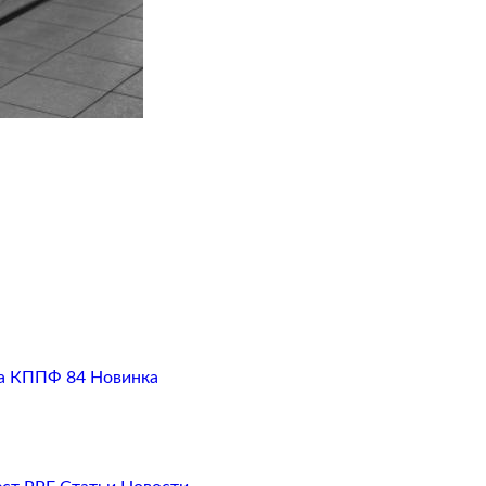
а
КППФ 84
Новинка