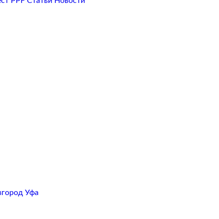
ест PPF
Статьи
Новости
вгород
Уфа