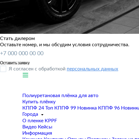
Стать дилером
Оставьте номер, и мы обсудим условия сотрудничества.
Я согласен с обработкой
персональных данных
Полиуретановая плёнка для авто
Купить плёнку
КППФ 24
Топ
КППФ 99
Новинка
КППФ 96
Новинк
Города
О пленке KPPF
Видео
Кейсы
Информация