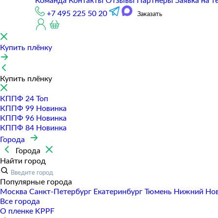
Команда
Контакты
Отзывы
Партнеры
Заявка на т
+7 495 225 50 20
Заказать
Купить плёнку
Купить плёнку
КППФ 24
Топ
КППФ 99
Новинка
КППФ 96
Новинка
КППФ 84
Новинка
Города
Города
Найти город
Популярные города
Москва
Санкт-Петербур
Екатеринбур
Тюмень
Нижний Но
Все города
О пленке KPPF