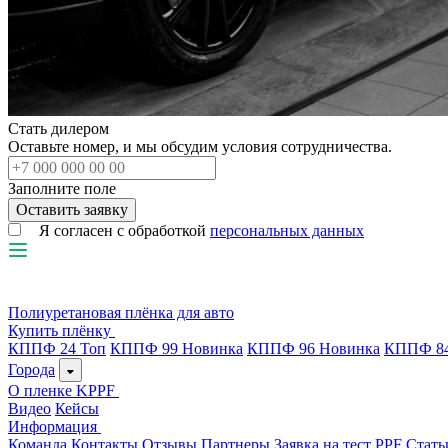
Стать дилером
Оставьте номер, и мы обсудим условия сотрудничества.
Заполните поле
Я согласен с обработкой
персональных данных
Полиуретановая плёнка для авто
Купить плёнку
КППФ 24
Топ
КППФ 99
Новинка
КППФ 96
Новинка
КППФ 8
Города
О пленке KPPF
Видео
Кейсы
Информация
Команда
Контакты
Отзывы
Партнеры
Заявка на тест PPF
Стать