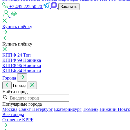
+7 495 225 50 20
Заказать
Купить плёнку
Купить плёнку
КППФ 24
Топ
КППФ 99
Новинка
КППФ 96
Новинка
КППФ 84
Новинка
Города
Города
Найти город
Популярные города
Москва
Санкт-Петербур
Екатеринбур
Тюмень
Нижний Новго
Все города
О пленке KPPF